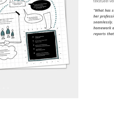
tekstueel ver
“What has s
her professi
seamlessly. 
homework an
reports tha