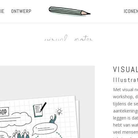
IE
ONTWERP
ICONE
VISUA
Illustra
Met visual n
workshop, de
tijdens de s
aantekeninge
leggen is da
hebt van wa
veel mensen 