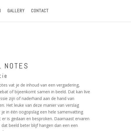
N
GALLERY
CONTACT
L NOTES
tie
otes vat je de inhoud van een vergadering,
bat of bijeenkomt samen in beeld. Dat kan live
essie zijn of naderhand aan de hand van
n. Het leuke van deze manier van verslag
t je in één oogopslag een hele samenvatting
t er is gedaan en besproken. Daarnaast ervaren
dat beeld beter blijf hangen dan een een